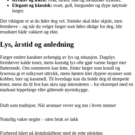
Elegant og klassisk:
svart, gull, burgunder og dype nøytrale
farger.
Det viktigste er at du føler deg vel. Sminke skal ikke skjule, men
fremheve – og når du velger farger som føles riktige for deg, blir
resultatet både vakkert og ekte.
Lys, årstid og anledning
Farger endrer karakter avhengig av lys og situasjon. Dagslys
fremhever kalde toner, mens kunstig lys ofte gjør varme farger mer
flatterende. Om sommeren kan lette, friske farger som korall og
lyserosa gi et solkysset uttrykk, mens høsten kler dypere nyanser som
kobber, bær og karamell. Til hverdags kan du holde deg til dempede
toner, mens du til fest kan skru opp intensiteten – for eksempel med en
markant leppefarge eller glitrende øyenskygge.
Duft som tradisjon: Når aromaer vever seg inn i livets minner
Naturlig vakre negler – uten bruk av lakk
Forbered håret på årstidsskiftene med de rette pleietips