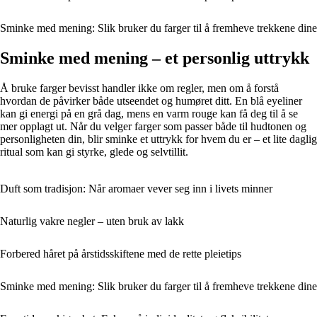
Sminke med mening: Slik bruker du farger til å fremheve trekkene dine
Sminke med mening – et personlig uttrykk
Å bruke farger bevisst handler ikke om regler, men om å forstå
hvordan de påvirker både utseendet og humøret ditt. En blå eyeliner
kan gi energi på en grå dag, mens en varm rouge kan få deg til å se
mer opplagt ut. Når du velger farger som passer både til hudtonen og
personligheten din, blir sminke et uttrykk for hvem du er – et lite daglig
ritual som kan gi styrke, glede og selvtillit.
Duft som tradisjon: Når aromaer vever seg inn i livets minner
Naturlig vakre negler – uten bruk av lakk
Forbered håret på årstidsskiftene med de rette pleietips
Sminke med mening: Slik bruker du farger til å fremheve trekkene dine