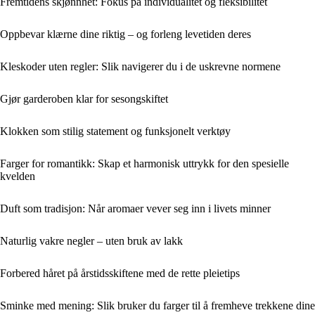
Fremtidens skjønnhet: Fokus på individualitet og fleksibilitet
Oppbevar klærne dine riktig – og forleng levetiden deres
Kleskoder uten regler: Slik navigerer du i de uskrevne normene
Gjør garderoben klar for sesongskiftet
Klokken som stilig statement og funksjonelt verktøy
Farger for romantikk: Skap et harmonisk uttrykk for den spesielle
kvelden
Duft som tradisjon: Når aromaer vever seg inn i livets minner
Naturlig vakre negler – uten bruk av lakk
Forbered håret på årstidsskiftene med de rette pleietips
Sminke med mening: Slik bruker du farger til å fremheve trekkene dine