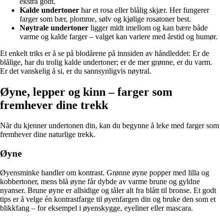
ekstra godt.
Kalde undertoner
har et rosa eller blålig skjær. Her fungerer
farger som bær, plomme, sølv og kjølige rosatoner best.
Nøytrale undertoner
ligger midt imellom og kan bære både
varme og kalde farger – valget kan variere med årstid og humør.
Et enkelt triks er å se på blodårene på innsiden av håndleddet: Er de
blålige, har du trolig kalde undertoner; er de mer grønne, er du varm.
Er det vanskelig å si, er du sannsynligvis nøytral.
Øyne, lepper og kinn – farger som
fremhever dine trekk
Når du kjenner undertonen din, kan du begynne å leke med farger som
fremhever dine naturlige trekk.
Øyne
Øyensminke handler om kontrast. Grønne øyne popper med lilla og
kobbertoner, mens blå øyne får dybde av varme brune og gyldne
nyanser. Brune øyne er allsidige og tåler alt fra blått til bronse. Et godt
tips er å velge én kontrastfarge til øyenfargen din og bruke den som et
blikkfang – for eksempel i øyenskygge, eyeliner eller mascara.