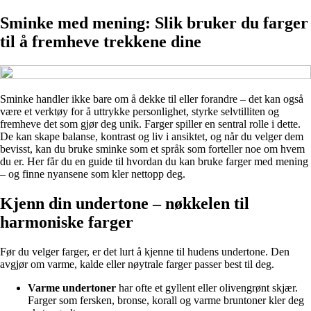
Sminke med mening: Slik bruker du farger
til å fremheve trekkene dine
Sminke handler ikke bare om å dekke til eller forandre – det kan også
være et verktøy for å uttrykke personlighet, styrke selvtilliten og
fremheve det som gjør deg unik. Farger spiller en sentral rolle i dette.
De kan skape balanse, kontrast og liv i ansiktet, og når du velger dem
bevisst, kan du bruke sminke som et språk som forteller noe om hvem
du er. Her får du en guide til hvordan du kan bruke farger med mening
– og finne nyansene som kler nettopp deg.
Kjenn din undertone – nøkkelen til
harmoniske farger
Før du velger farger, er det lurt å kjenne til hudens undertone. Den
avgjør om varme, kalde eller nøytrale farger passer best til deg.
Varme undertoner
har ofte et gyllent eller olivengrønt skjær.
Farger som fersken, bronse, korall og varme bruntoner kler deg