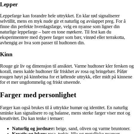
Lepper
Leppefarge kan forandre hele uttrykket. En klar rød signaliserer
selvtillit, mens en myk nude gir et naturlig og avslappet preg. For å
finne din perfekte hverdagsfarge, velg en nyanse som ligner din
naturlige leppefarge – bare en tone mørkere. Til fest kan du
eksperimentere med dypere farger som bær, vinrød eller terrakotta,
avhengig av hva som passer til hudtonen din.
Kinn
Rouge gir liv og dimensjon til ansiktet. Varme hudtoner kler fersken og
korall, mens kalde hudtoner får friskhet av rosa og bringebær. Påfør
rougen høyt på kinnbeina for et løftende uttrykk, eller midt på kinnene
for et mer ungdommelig og friskt utseende.
Farger med personlighet
Farger kan også brukes til å uttrykke humør og identitet. En naturlig
sminke kan signalisere ro og balanse, mens sterke farger viser mot og
kreativitet. Du kan tenke i temaer:
Naturlig og jordnær:
beige, sand, oliven og varme bruntoner.
Kreativ og leken:
rosa, turkis, lilla og metalliske nyanser.