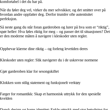
komfortabel i det du har på.
Når du føler deg vel, virker du mer selvsikker, og det smitter over på
hvordan andre oppfatter deg. Derfor trumfer ofte autentisitet
perfeksjon.
Så neste gang du står foran garderoben og lurer på hva som er “riktig”,
spør heller: Hva føles riktig for meg – og passer det til situasjonen? Det
er den moderne måten å navigere i kleskoder uten regler.
Oppbevar klærne dine riktig – og forleng levetiden deres
Kleskoder uten regler: Slik navigerer du i de uskrevne normene
Gjør garderoben klar for sesongskiftet
Klokken som stilig statement og funksjonelt verktøy
Farger for romantikk: Skap et harmonisk uttrykk for den spesielle
kvelden
Dansk design og barns identitet: Enkle uttrykk med stor betydning for