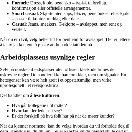
Formelt
: Dress, kjole, pene sko – typisk til bryllup,
konfirmasjon eller offisielle arrangementer.
Smart casual
: Skjorte uten slips, blazer, pene bukser eller kjole
– passer til kontor, middag eller date.
Casual
: Jeans, sneakers, T-skjorte – avslappet, men rent og
velstelt.
Når du er i tvil, velg heller litt for pent enn for avslappet. Det er lettere
å ta av jakken enn å ønske at du hadde tatt den på.
Arbeidsplassens usynlige regler
Selv på norske arbeidsplasser uten offisiell kleskode finnes det
uskrevne regler. De handler ikke bare om klær, men om signaler. En
hettegenser kan være helt greit i et oppstartsmiljø, men virke
uprofesjonelt i et revisjonsfirma.
Det handler om
å lese kulturen
:
Hva går kollegene i til møter?
Hvordan kler ledelsen seg?
Er det forskjell på hva folk har på når de møter kunder?
Når du kjenner normene, kan du velge hvordan du vil forholde deg til
dem. Kanskje vil du gli inn – eller kanskje vil du bevisst skille deg ut.