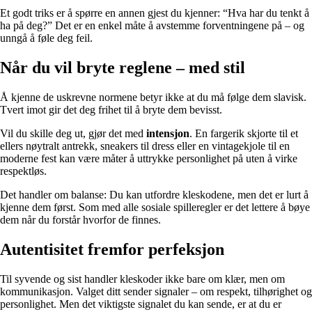
Et godt triks er å spørre en annen gjest du kjenner: “Hva har du tenkt å
ha på deg?” Det er en enkel måte å avstemme forventningene på – og
unngå å føle deg feil.
Når du vil bryte reglene – med stil
Å kjenne de uskrevne normene betyr ikke at du må følge dem slavisk.
Tvert imot gir det deg frihet til å bryte dem bevisst.
Vil du skille deg ut, gjør det med
intensjon
. En fargerik skjorte til et
ellers nøytralt antrekk, sneakers til dress eller en vintagekjole til en
moderne fest kan være måter å uttrykke personlighet på uten å virke
respektløs.
Det handler om balanse: Du kan utfordre kleskodene, men det er lurt å
kjenne dem først. Som med alle sosiale spilleregler er det lettere å bøye
dem når du forstår hvorfor de finnes.
Autentisitet fremfor perfeksjon
Til syvende og sist handler kleskoder ikke bare om klær, men om
kommunikasjon. Valget ditt sender signaler – om respekt, tilhørighet og
personlighet. Men det viktigste signalet du kan sende, er at du er