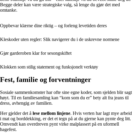
Begge deler kan være strategiske valg, så lenge du gjør det med
omtanke.
Oppbevar klærne dine riktig – og forleng levetiden deres
Kleskoder uten regler: Slik navigerer du i de uskrevne normene
Gjør garderoben klar for sesongskiftet
Klokken som stilig statement og funksjonelt verktøy
Fest, familie og forventninger
Sosiale sammenkomster har ofte sine egne koder, som sjelden blir sagt
høyt. Til en familiesamling kan “kom som du er” bety alt fra jeans til
dress, avhengig av familien.
Her gjelder det å
lese mellom linjene
. Hvis verten har lagt mye arbeid
i mat og borddekking, er det et tegn på at du gjerne kan pynte deg litt.
Omvendt kan overdreven pynt virke malplassert på en uformell
hagefest.