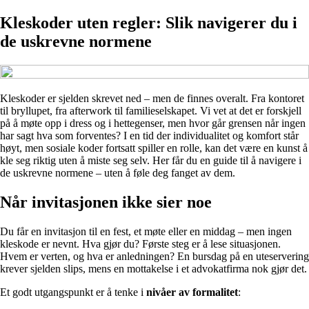
Kleskoder uten regler: Slik navigerer du i
de uskrevne normene
Kleskoder er sjelden skrevet ned – men de finnes overalt. Fra kontoret
til bryllupet, fra afterwork til familieselskapet. Vi vet at det er forskjell
på å møte opp i dress og i hettegenser, men hvor går grensen når ingen
har sagt hva som forventes? I en tid der individualitet og komfort står
høyt, men sosiale koder fortsatt spiller en rolle, kan det være en kunst å
kle seg riktig uten å miste seg selv. Her får du en guide til å navigere i
de uskrevne normene – uten å føle deg fanget av dem.
Når invitasjonen ikke sier noe
Du får en invitasjon til en fest, et møte eller en middag – men ingen
kleskode er nevnt. Hva gjør du? Første steg er å lese situasjonen.
Hvem er verten, og hva er anledningen? En bursdag på en uteservering
krever sjelden slips, mens en mottakelse i et advokatfirma nok gjør det.
Et godt utgangspunkt er å tenke i
nivåer av formalitet
: