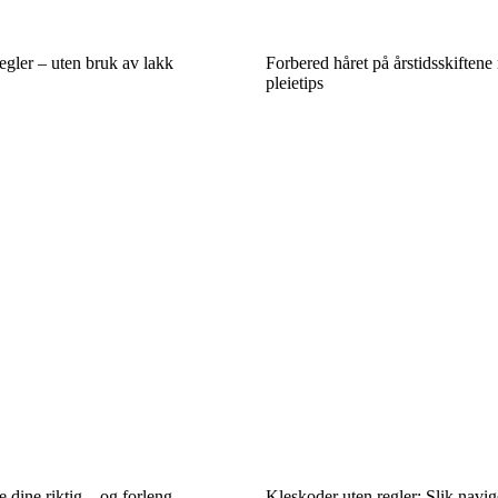
egler – uten bruk av lakk
Forbered håret på årstidsskiftene
pleietips
dine riktig – og forleng
Kleskoder uten regler: Slik navig