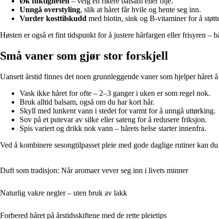
Øk fuktigheten
– velg en rikere balsam eller olje.
Unngå overstyling
, slik at håret får hvile og hente seg inn.
Vurder kosttilskudd
med biotin, sink og B-vitaminer for å støtt
Høsten er også et fint tidspunkt for å justere hårfargen eller frisyren – 
Små vaner som gjør stor forskjell
Uansett årstid finnes det noen grunnleggende vaner som hjelper håret å
Vask ikke håret for ofte – 2–3 ganger i uken er som regel nok.
Bruk alltid balsam, også om du har kort hår.
Skyll med lunkent vann i stedet for varmt for å unngå uttørking.
Sov på et putevar av silke eller sateng for å redusere friksjon.
Spis variert og drikk nok vann – hårets helse starter innenfra.
Ved å kombinere sesongtilpasset pleie med gode daglige rutiner kan du sø
Duft som tradisjon: Når aromaer vever seg inn i livets minner
Naturlig vakre negler – uten bruk av lakk
Forbered håret på årstidsskiftene med de rette pleietips