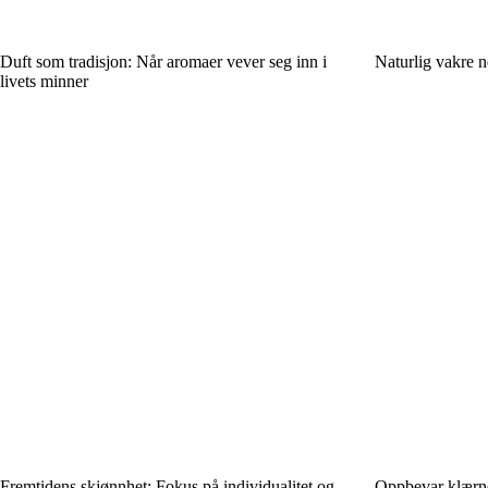
Duft som tradisjon: Når aromaer vever seg inn i
Naturlig vakre n
livets minner
Fremtidens skjønnhet: Fokus på individualitet og
Oppbevar klærne 