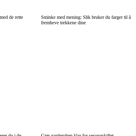
 med de rette
Sminke med mening: Slik bruker du farger til å
fremheve trekkene dine
erer du i de
Gjør garderoben klar for sesongskiftet