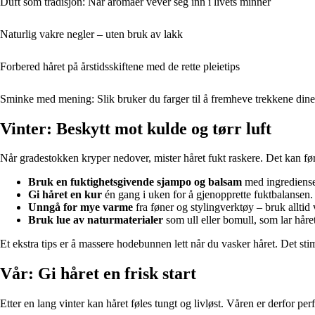
Duft som tradisjon: Når aromaer vever seg inn i livets minner
Naturlig vakre negler – uten bruk av lakk
Forbered håret på årstidsskiftene med de rette pleietips
Sminke med mening: Slik bruker du farger til å fremheve trekkene dine
Vinter: Beskytt mot kulde og tørr luft
Når gradestokken kryper nedover, mister håret fukt raskere. Det kan føre ti
Bruk en fuktighetsgivende sjampo og balsam
med ingredienser
Gi håret en kur
én gang i uken for å gjenopprette fuktbalansen.
Unngå for mye varme
fra føner og stylingverktøy – bruk alltid
Bruk lue av naturmaterialer
som ull eller bomull, som lar håret
Et ekstra tips er å massere hodebunnen lett når du vasker håret. Det st
Vår: Gi håret en frisk start
Etter en lang vinter kan håret føles tungt og livløst. Våren er derfor per