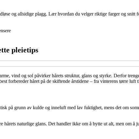
se og allsidige plagg. Lær hvordan du velger riktige farger og snitt fo
nsere
tte pleietips
arme, vind og sol påvirker hårets struktur, glans og styrke. Derfor treng
est forbereder håret på de skiftende årstidene – fra vinterens tørre luft
tatisk på grunn av kulde og inneluft med lav fuktighet, mens det om somme
e hårets naturlige glans. Det handler ikke om å bytte ut alt, men om å ju