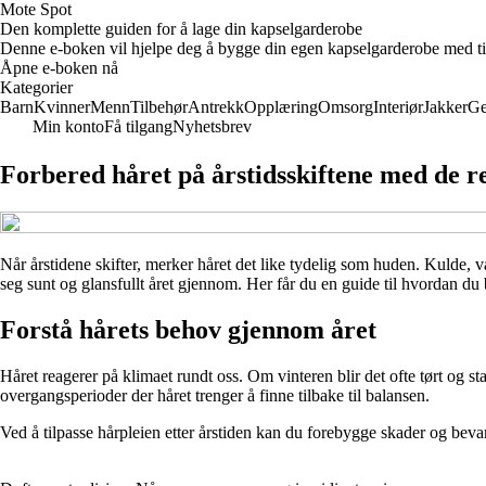
Mote Spot
Den komplette guiden for å lage din kapselgarderobe
Denne e-boken vil hjelpe deg å bygge din egen kapselgarderobe med tidlø
Åpne e-boken nå
Kategorier
Barn
Kvinner
Menn
Tilbehør
Antrekk
Opplæring
Omsorg
Interiør
Jakker
Ge
Min konto
Få tilgang
Nyhetsbrev
Forbered håret på årstidsskiftene med de re
Når årstidene skifter, merker håret det like tydelig som huden. Kulde, v
seg sunt og glansfullt året gjennom. Her får du en guide til hvordan du b
Forstå hårets behov gjennom året
Håret reagerer på klimaet rundt oss. Om vinteren blir det ofte tørt og s
overgangsperioder der håret trenger å finne tilbake til balansen.
Ved å tilpasse hårpleien etter årstiden kan du forebygge skader og bevar