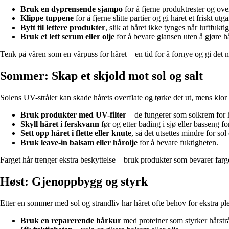
Bruk en dyprensende sjampo
for å fjerne produktrester og ove
Klippe tuppene
for å fjerne slitte partier og gi håret et friskt ut
Bytt til lettere produkter
, slik at håret ikke tynges når luftfukti
Bruk et lett serum eller olje
for å bevare glansen uten å gjøre hår
Tenk på våren som en vårpuss for håret – en tid for å fornye og gi det n
Sommer: Skap et skjold mot sol og salt
Solens UV-stråler kan skade hårets overflate og tørke det ut, mens klor
Bruk produkter med UV-filter
– de fungerer som solkrem for h
Skyll håret i ferskvann
før og etter bading i sjø eller basseng fo
Sett opp håret i flette eller knute
, så det utsettes mindre for sol
Bruk leave-in balsam eller hårolje
for å bevare fuktigheten.
Farget hår trenger ekstra beskyttelse – bruk produkter som bevarer farge
Høst: Gjenoppbygg og styrk
Etter en sommer med sol og strandliv har håret ofte behov for ekstra ple
Bruk en reparerende hårkur
med proteiner som styrker hårstr