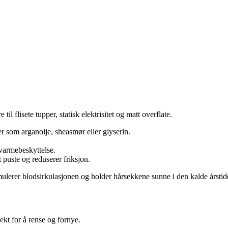
l flisete tupper, statisk elektrisitet og matt overflate.
 som arganolje, sheasmør eller glyserin.
 varmebeskyttelse.
 puste og reduserer friksjon.
imulerer blodsirkulasjonen og holder hårsekkene sunne i den kalde årstid
fekt for å rense og fornye.