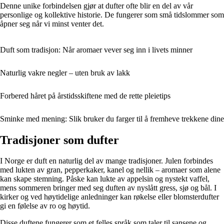
Denne unike forbindelsen gjør at dufter ofte blir en del av vår
personlige og kollektive historie. De fungerer som små tidslommer som
åpner seg når vi minst venter det.
Duft som tradisjon: Når aromaer vever seg inn i livets minner
Naturlig vakre negler – uten bruk av lakk
Forbered håret på årstidsskiftene med de rette pleietips
Sminke med mening: Slik bruker du farger til å fremheve trekkene dine
Tradisjoner som dufter
I Norge er duft en naturlig del av mange tradisjoner. Julen forbindes
med lukten av gran, pepperkaker, kanel og nellik – aromaer som alene
kan skape stemning. Påske kan lukte av appelsin og nystekt vaffel,
mens sommeren bringer med seg duften av nyslått gress, sjø og bål. I
kirker og ved høytidelige anledninger kan røkelse eller blomsterdufter
gi en følelse av ro og høytid.
Disse duftene fungerer som et felles språk som taler til sansene og