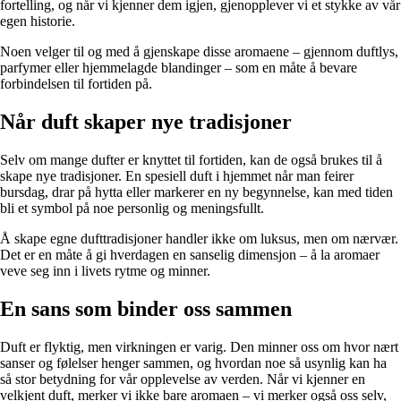
fortelling, og når vi kjenner dem igjen, gjenopplever vi et stykke av vår
egen historie.
Noen velger til og med å gjenskape disse aromaene – gjennom duftlys,
parfymer eller hjemmelagde blandinger – som en måte å bevare
forbindelsen til fortiden på.
Når duft skaper nye tradisjoner
Selv om mange dufter er knyttet til fortiden, kan de også brukes til å
skape nye tradisjoner. En spesiell duft i hjemmet når man feirer
bursdag, drar på hytta eller markerer en ny begynnelse, kan med tiden
bli et symbol på noe personlig og meningsfullt.
Å skape egne dufttradisjoner handler ikke om luksus, men om nærvær.
Det er en måte å gi hverdagen en sanselig dimensjon – å la aromaer
veve seg inn i livets rytme og minner.
En sans som binder oss sammen
Duft er flyktig, men virkningen er varig. Den minner oss om hvor nært
sanser og følelser henger sammen, og hvordan noe så usynlig kan ha
så stor betydning for vår opplevelse av verden. Når vi kjenner en
velkjent duft, merker vi ikke bare aromaen – vi merker også oss selv,