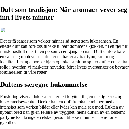
Duft som tradisjon: Når aromaer vever seg
inn i livets minner
Det er få sanser som vekker minner så sterkt som luktesansen. En
eneste duft kan føre oss tilbake til barndommens kjøkken, til en fjelltur
i frisk høstluft eller til en person vi en gang sto nær. Duft er ikke bare
en sanselig opplevelse – den er en bærer av tradisjon, kultur og
identitet. I mange norske hjem og lokalsamfunn spiller dufter en sentral
rolle i hvordan vi markerer høytider, feirer livets overganger og bevarer
forbindelsen til våre røtter.
Duftens særegne hukommelse
Forskning viser at luktesansen er tett knyttet til hjernens følelses- og
hukommelsessentre. Derfor kan en duft fremkalle minner med en
intensitet som verken bilder eller lyder kan måle seg med. Lukten av
nybakt brød kan gi en følelse av trygghet, mens duften av en bestemt
parfyme kan bringe en elsket person tilbake i minnet – bare for et
øyeblikk.