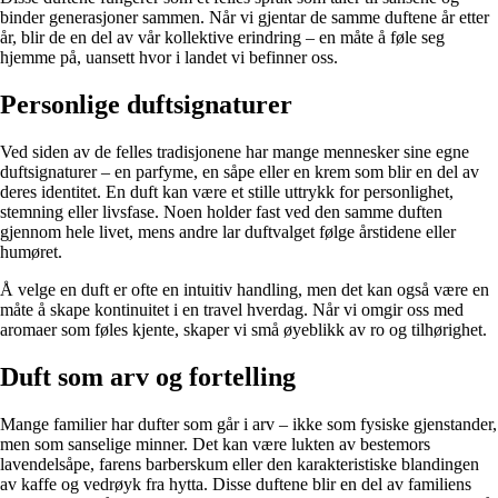
binder generasjoner sammen. Når vi gjentar de samme duftene år etter
år, blir de en del av vår kollektive erindring – en måte å føle seg
hjemme på, uansett hvor i landet vi befinner oss.
Personlige duftsignaturer
Ved siden av de felles tradisjonene har mange mennesker sine egne
duftsignaturer – en parfyme, en såpe eller en krem som blir en del av
deres identitet. En duft kan være et stille uttrykk for personlighet,
stemning eller livsfase. Noen holder fast ved den samme duften
gjennom hele livet, mens andre lar duftvalget følge årstidene eller
humøret.
Å velge en duft er ofte en intuitiv handling, men det kan også være en
måte å skape kontinuitet i en travel hverdag. Når vi omgir oss med
aromaer som føles kjente, skaper vi små øyeblikk av ro og tilhørighet.
Duft som arv og fortelling
Mange familier har dufter som går i arv – ikke som fysiske gjenstander,
men som sanselige minner. Det kan være lukten av bestemors
lavendelsåpe, farens barberskum eller den karakteristiske blandingen
av kaffe og vedrøyk fra hytta. Disse duftene blir en del av familiens