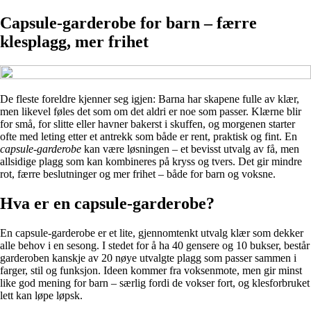
Capsule-garderobe for barn – færre
klesplagg, mer frihet
De fleste foreldre kjenner seg igjen: Barna har skapene fulle av klær,
men likevel føles det som om det aldri er noe som passer. Klærne blir
for små, for slitte eller havner bakerst i skuffen, og morgenen starter
ofte med leting etter et antrekk som både er rent, praktisk og fint. En
capsule-garderobe
kan være løsningen – et bevisst utvalg av få, men
allsidige plagg som kan kombineres på kryss og tvers. Det gir mindre
rot, færre beslutninger og mer frihet – både for barn og voksne.
Hva er en capsule-garderobe?
En capsule-garderobe er et lite, gjennomtenkt utvalg klær som dekker
alle behov i en sesong. I stedet for å ha 40 gensere og 10 bukser, består
garderoben kanskje av 20 nøye utvalgte plagg som passer sammen i
farger, stil og funksjon. Ideen kommer fra voksenmote, men gir minst
like god mening for barn – særlig fordi de vokser fort, og klesforbruket
lett kan løpe løpsk.