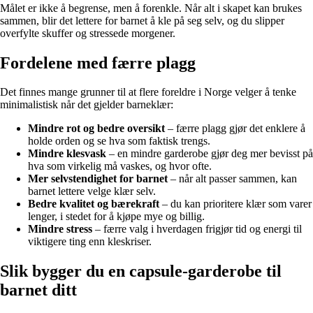
Målet er ikke å begrense, men å forenkle. Når alt i skapet kan brukes
sammen, blir det lettere for barnet å kle på seg selv, og du slipper
overfylte skuffer og stressede morgener.
Fordelene med færre plagg
Det finnes mange grunner til at flere foreldre i Norge velger å tenke
minimalistisk når det gjelder barneklær:
Mindre rot og bedre oversikt
– færre plagg gjør det enklere å
holde orden og se hva som faktisk trengs.
Mindre klesvask
– en mindre garderobe gjør deg mer bevisst på
hva som virkelig må vaskes, og hvor ofte.
Mer selvstendighet for barnet
– når alt passer sammen, kan
barnet lettere velge klær selv.
Bedre kvalitet og bærekraft
– du kan prioritere klær som varer
lenger, i stedet for å kjøpe mye og billig.
Mindre stress
– færre valg i hverdagen frigjør tid og energi til
viktigere ting enn kleskriser.
Slik bygger du en capsule-garderobe til
barnet ditt