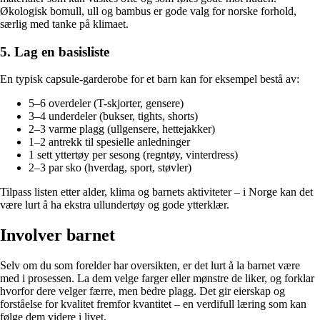
Økologisk bomull, ull og bambus er gode valg for norske forhold,
særlig med tanke på klimaet.
5. Lag en basisliste
En typisk capsule-garderobe for et barn kan for eksempel bestå av:
5–6 overdeler (T-skjorter, gensere)
3–4 underdeler (bukser, tights, shorts)
2–3 varme plagg (ullgensere, hettejakker)
1–2 antrekk til spesielle anledninger
1 sett yttertøy per sesong (regntøy, vinterdress)
2–3 par sko (hverdag, sport, støvler)
Tilpass listen etter alder, klima og barnets aktiviteter – i Norge kan det
være lurt å ha ekstra ullundertøy og gode ytterklær.
Involver barnet
Selv om du som forelder har oversikten, er det lurt å la barnet være
med i prosessen. La dem velge farger eller mønstre de liker, og forklar
hvorfor dere velger færre, men bedre plagg. Det gir eierskap og
forståelse for kvalitet fremfor kvantitet – en verdifull læring som kan
følge dem videre i livet.