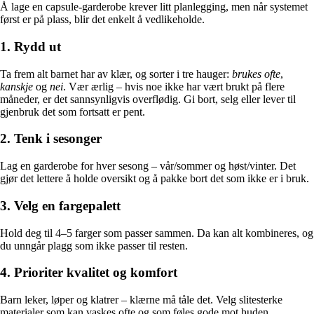
Å lage en capsule-garderobe krever litt planlegging, men når systemet
først er på plass, blir det enkelt å vedlikeholde.
1. Rydd ut
Ta frem alt barnet har av klær, og sorter i tre hauger:
brukes ofte
,
kanskje
og
nei
. Vær ærlig – hvis noe ikke har vært brukt på flere
måneder, er det sannsynligvis overflødig. Gi bort, selg eller lever til
gjenbruk det som fortsatt er pent.
2. Tenk i sesonger
Lag en garderobe for hver sesong – vår/sommer og høst/vinter. Det
gjør det lettere å holde oversikt og å pakke bort det som ikke er i bruk.
3. Velg en fargepalett
Hold deg til 4–5 farger som passer sammen. Da kan alt kombineres, og
du unngår plagg som ikke passer til resten.
4. Prioriter kvalitet og komfort
Barn leker, løper og klatrer – klærne må tåle det. Velg slitesterke
materialer som kan vaskes ofte og som føles gode mot huden.