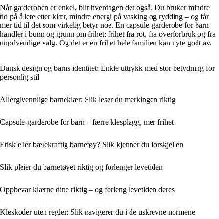
Når garderoben er enkel, blir hverdagen det også. Du bruker mindre
tid på å lete etter klær, mindre energi på vasking og rydding – og får
mer tid til det som virkelig betyr noe. En capsule-garderobe for barn
handler i bunn og grunn om frihet: frihet fra rot, fra overforbruk og fra
unødvendige valg. Og det er en frihet hele familien kan nyte godt av.
Dansk design og barns identitet: Enkle uttrykk med stor betydning for
personlig stil
Allergivennlige barneklær: Slik leser du merkingen riktig
Capsule-garderobe for barn – færre klesplagg, mer frihet
Etisk eller bærekraftig barnetøy? Slik kjenner du forskjellen
Slik pleier du barnetøyet riktig og forlenger levetiden
Oppbevar klærne dine riktig – og forleng levetiden deres
Kleskoder uten regler: Slik navigerer du i de uskrevne normene