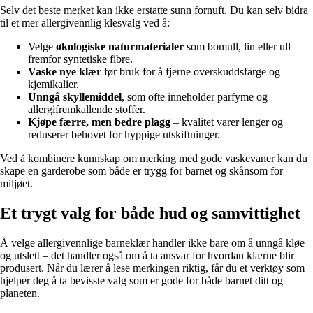
Selv det beste merket kan ikke erstatte sunn fornuft. Du kan selv bidra
til et mer allergivennlig klesvalg ved å:
Velge
økologiske naturmaterialer
som bomull, lin eller ull
fremfor syntetiske fibre.
Vaske nye klær
før bruk for å fjerne overskuddsfarge og
kjemikalier.
Unngå skyllemiddel
, som ofte inneholder parfyme og
allergifremkallende stoffer.
Kjøpe færre, men bedre plagg
– kvalitet varer lenger og
reduserer behovet for hyppige utskiftninger.
Ved å kombinere kunnskap om merking med gode vaskevaner kan du
skape en garderobe som både er trygg for barnet og skånsom for
miljøet.
Et trygt valg for både hud og samvittighet
Å velge allergivennlige barneklær handler ikke bare om å unngå kløe
og utslett – det handler også om å ta ansvar for hvordan klærne blir
produsert. Når du lærer å lese merkingen riktig, får du et verktøy som
hjelper deg å ta bevisste valg som er gode for både barnet ditt og
planeten.