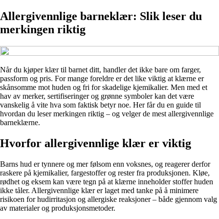
Allergivennlige barneklær: Slik leser du
merkingen riktig
Når du kjøper klær til barnet ditt, handler det ikke bare om farger,
passform og pris. For mange foreldre er det like viktig at klærne er
skånsomme mot huden og fri for skadelige kjemikalier. Men med et
hav av merker, sertifiseringer og grønne symboler kan det være
vanskelig å vite hva som faktisk betyr noe. Her får du en guide til
hvordan du leser merkingen riktig – og velger de mest allergivennlige
barneklærne.
Hvorfor allergivennlige klær er viktig
Barns hud er tynnere og mer følsom enn voksnes, og reagerer derfor
raskere på kjemikalier, fargestoffer og rester fra produksjonen. Kløe,
rødhet og eksem kan være tegn på at klærne inneholder stoffer huden
ikke tåler. Allergivennlige klær er laget med tanke på å minimere
risikoen for hudirritasjon og allergiske reaksjoner – både gjennom valg
av materialer og produksjonsmetoder.