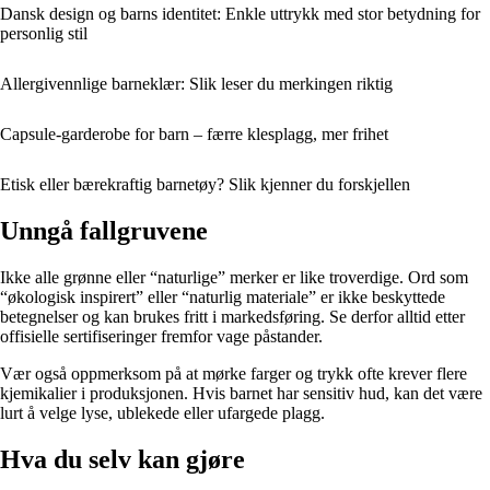
Dansk design og barns identitet: Enkle uttrykk med stor betydning for
personlig stil
Allergivennlige barneklær: Slik leser du merkingen riktig
Capsule-garderobe for barn – færre klesplagg, mer frihet
Etisk eller bærekraftig barnetøy? Slik kjenner du forskjellen
Unngå fallgruvene
Ikke alle grønne eller “naturlige” merker er like troverdige. Ord som
“økologisk inspirert” eller “naturlig materiale” er ikke beskyttede
betegnelser og kan brukes fritt i markedsføring. Se derfor alltid etter
offisielle sertifiseringer fremfor vage påstander.
Vær også oppmerksom på at mørke farger og trykk ofte krever flere
kjemikalier i produksjonen. Hvis barnet har sensitiv hud, kan det være
lurt å velge lyse, ublekede eller ufargede plagg.
Hva du selv kan gjøre