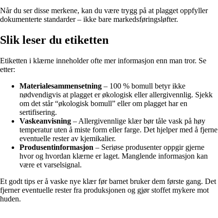
Når du ser disse merkene, kan du være trygg på at plagget oppfyller
dokumenterte standarder – ikke bare markedsføringsløfter.
Slik leser du etiketten
Etiketten i klærne inneholder ofte mer informasjon enn man tror. Se
etter:
Materialesammensetning
– 100 % bomull betyr ikke
nødvendigvis at plagget er økologisk eller allergivennlig. Sjekk
om det står “økologisk bomull” eller om plagget har en
sertifisering.
Vaskeanvisning
– Allergivennlige klær bør tåle vask på høy
temperatur uten å miste form eller farge. Det hjelper med å fjerne
eventuelle rester av kjemikalier.
Produsentinformasjon
– Seriøse produsenter oppgir gjerne
hvor og hvordan klærne er laget. Manglende informasjon kan
være et varselsignal.
Et godt tips er å vaske nye klær før barnet bruker dem første gang. Det
fjerner eventuelle rester fra produksjonen og gjør stoffet mykere mot
huden.