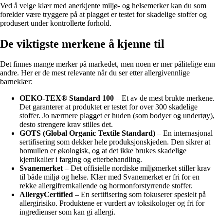
Ved å velge klær med anerkjente miljø- og helsemerker kan du som
forelder være tryggere på at plagget er testet for skadelige stoffer og
produsert under kontrollerte forhold.
De viktigste merkene å kjenne til
Det finnes mange merker på markedet, men noen er mer pålitelige enn
andre. Her er de mest relevante når du ser etter allergivennlige
barneklær:
OEKO-TEX® Standard 100
– Et av de mest brukte merkene.
Det garanterer at produktet er testet for over 300 skadelige
stoffer. Jo nærmere plagget er huden (som bodyer og undertøy),
desto strengere krav stilles det.
GOTS (Global Organic Textile Standard)
– En internasjonal
sertifisering som dekker hele produksjonskjeden. Den sikrer at
bomullen er økologisk, og at det ikke brukes skadelige
kjemikalier i farging og etterbehandling.
Svanemerket
– Det offisielle nordiske miljømerket stiller krav
til både miljø og helse. Klær med Svanemerket er fri for en
rekke allergifremkallende og hormonforstyrrende stoffer.
AllergyCertified
– En sertifisering som fokuserer spesielt på
allergirisiko. Produktene er vurdert av toksikologer og fri for
ingredienser som kan gi allergi.