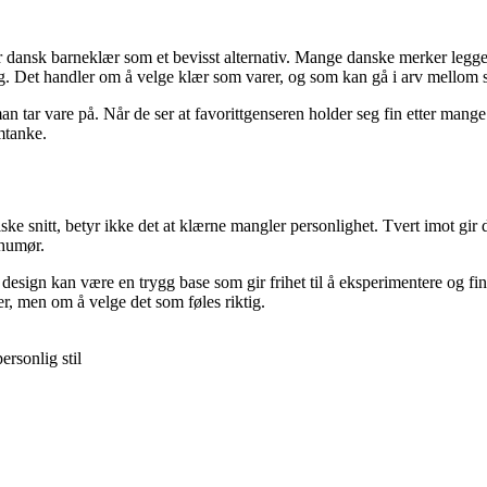
år dansk barneklær som et bevisst alternativ. Mange danske merker legger
gg. Det handler om å velge klær som varer, og som kan gå i arv mellom s
ar vare på. Når de ser at favorittgenseren holder seg fin etter mange va
mtanke.
e snitt, betyr ikke det at klærne mangler personlighet. Tvert imot gir de
 humør.
 design kan være en trygg base som gir frihet til å eksperimentere og fin
der, men om å velge det som føles riktig.
ersonlig stil