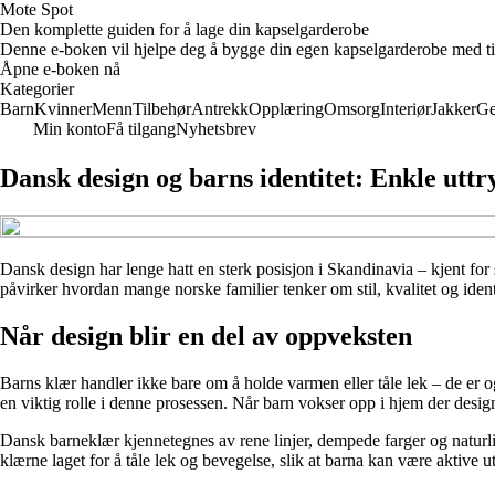
Mote Spot
Den komplette guiden for å lage din kapselgarderobe
Denne e-boken vil hjelpe deg å bygge din egen kapselgarderobe med tidlø
Åpne e-boken nå
Kategorier
Barn
Kvinner
Menn
Tilbehør
Antrekk
Opplæring
Omsorg
Interiør
Jakker
Ge
Min konto
Få tilgang
Nyhetsbrev
Dansk design og barns identitet: Enkle uttr
Dansk design har lenge hatt en sterk posisjon i Skandinavia – kjent for 
påvirker hvordan mange norske familier tenker om stil, kvalitet og ident
Når design blir en del av oppveksten
Barns klær handler ikke bare om å holde varmen eller tåle lek – de er o
en viktig rolle i denne prosessen. Når barn vokser opp i hjem der design 
Dansk barneklær kjennetegnes av rene linjer, dempede farger og naturlige
klærne laget for å tåle lek og bevegelse, slik at barna kan være aktiv