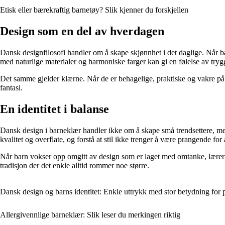
Etisk eller bærekraftig barnetøy? Slik kjenner du forskjellen
Design som en del av hverdagen
Dansk designfilosofi handler om å skape skjønnhet i det daglige. Når b
med naturlige materialer og harmoniske farger kan gi en følelse av trygg
Det samme gjelder klærne. Når de er behagelige, praktiske og vakre på 
fantasi.
En identitet i balanse
Dansk design i barneklær handler ikke om å skape små trendsettere, men 
kvalitet og overflate, og forstå at stil ikke trenger å være prangende for
Når barn vokser opp omgitt av design som er laget med omtanke, lærer de
tradisjon der det enkle alltid rommer noe større.
Dansk design og barns identitet: Enkle uttrykk med stor betydning for p
Allergivennlige barneklær: Slik leser du merkingen riktig