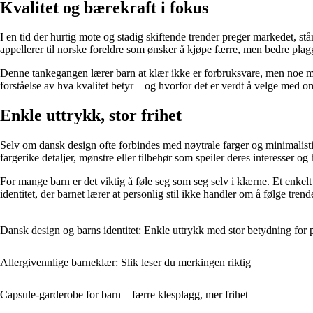
Kvalitet og bærekraft i fokus
I en tid der hurtig mote og stadig skiftende trender preger markedet, st
appellerer til norske foreldre som ønsker å kjøpe færre, men bedre pla
Denne tankegangen lærer barn at klær ikke er forbruksvare, men noe man t
forståelse av hva kvalitet betyr – og hvorfor det er verdt å velge med o
Enkle uttrykk, stor frihet
Selv om dansk design ofte forbindes med nøytrale farger og minimalistisk
fargerike detaljer, mønstre eller tilbehør som speiler deres interesser og
For mange barn er det viktig å føle seg som seg selv i klærne. Et enkelt
identitet, der barnet lærer at personlig stil ikke handler om å følge tren
Dansk design og barns identitet: Enkle uttrykk med stor betydning for p
Allergivennlige barneklær: Slik leser du merkingen riktig
Capsule-garderobe for barn – færre klesplagg, mer frihet