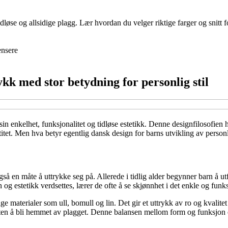
se og allsidige plagg. Lær hvordan du velger riktige farger og snitt fo
nsere
ykk med stor betydning for personlig stil
sin enkelhet, funksjonalitet og tidløse estetikk. Denne designfilosofien
itet. Men hva betyr egentlig dansk design for barns utvikling av personli
gså en måte å uttrykke seg på. Allerede i tidlig alder begynner barn å 
og estetikk verdsettes, lærer de ofte å se skjønnhet i det enkle og funks
 materialer som ull, bomull og lin. Det gir et uttrykk av ro og kvalitet
e uten å bli hemmet av plagget. Denne balansen mellom form og funksjon 