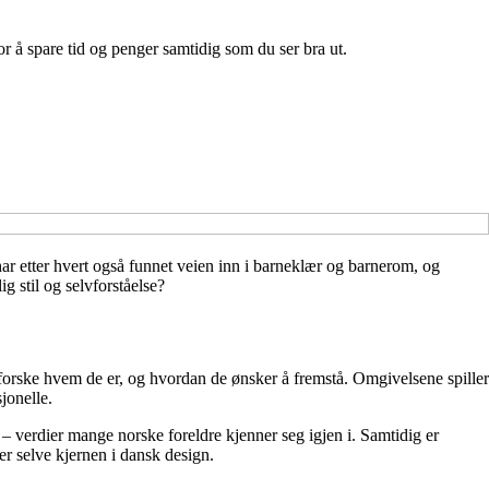
r å spare tid og penger samtidig som du ser bra ut.
 har etter hvert også funnet veien inn i barneklær og barnerom, og
g stil og selvforståelse?
utforske hvem de er, og hvordan de ønsker å fremstå. Omgivelsene spiller
jonelle.
 – verdier mange norske foreldre kjenner seg igjen i. Samtidig er
er selve kjernen i dansk design.