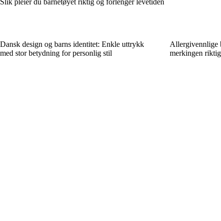
Slik pleier du barnetøyet riktig og forlenger levetiden
Dansk design og barns identitet: Enkle uttrykk
Allergivennlige 
med stor betydning for personlig stil
merkingen riktig