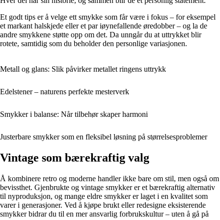
Hver del har sin historie, og sammen blir de et personlig statement.
Et godt tips er å velge ett smykke som får være i fokus – for eksempel
et markant halskjede eller et par iøynefallende øredobber – og la de
andre smykkene støtte opp om det. Da unngår du at uttrykket blir
rotete, samtidig som du beholder den personlige variasjonen.
Metall og glans: Slik påvirker metallet ringens uttrykk
Edelstener – naturens perfekte mesterverk
Smykker i balanse: Når tilbehør skaper harmoni
Justerbare smykker som en fleksibel løsning på størrelsesproblemer
Vintage som bærekraftig valg
Å kombinere retro og moderne handler ikke bare om stil, men også om
bevissthet. Gjenbrukte og vintage smykker er et bærekraftig alternativ
til nyproduksjon, og mange eldre smykker er laget i en kvalitet som
varer i generasjoner. Ved å kjøpe brukt eller redesigne eksisterende
smykker bidrar du til en mer ansvarlig forbrukskultur – uten å gå på