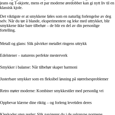
jeans og T-skjorte, mens et par moderne øredobber kan gi nytt liv til en
klassisk kjole.
Det viktigste er at smykkene føles som en naturlig forlengelse av deg
selv. Når du tør å blande, eksperimentere og leke med uttrykket, blir
smykkene ikke bare tilbehør – de blir en del av din personlige
fortelling.
Metall og glans: Slik påvirker metallet ringens uttrykk
Edelstener – naturens perfekte mesterverk
Smykker i balanse: Når tilbehør skaper harmoni
Justerbare smykker som en fleksibel løsning på størrelsesproblemer
Retro møter moderne: Kombiner smykkestiler med personlig vri
Oppbevar klærne dine riktig – og forleng levetiden deres
Kleskoder uten regler: Slik navigerer du i de uskrevne normene