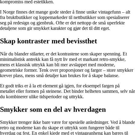
kompromiss med estetikken.
I Norge finnes det mange gode steder å finne unike vintagefunn – alt
fra bruktbutikker og loppemarkeder til nettbutikker som spesialiserer
seg på redesign og gjenbruk. Ofte er det nettopp de små uperfekte
detaljene som gir smykket karakter og gjør det til ditt eget.
Skap kontraster med bevissthet
Når du blander stilarter, er det kontrastene som skaper spenning. Et
minimalistisk antrekk kan få nytt liv med et markant retro-smykke,
mens et klassisk uttrykk kan bli mer avslappet med moderne,
geometriske former. Tenk over proporsjoner og farger – store smykker
krever plass, mens små detaljer kan brukes for å skape balanse.
Et godt triks er å la ett element gå igjen, for eksempel fargen på
metallet eller formen på steinene. Det binder helheten sammen, selv når
du kombinerer ulike tidsperioder og uttrykk.
Smykker som en del av hverdagen
Smykker trenger ikke bare være for spesielle anledninger. Ved å blande
retro og moderne kan du skape et uttrykk som fungerer både til
hverdag og fest. En enkel kjede med et vintageanheng kan bæres til