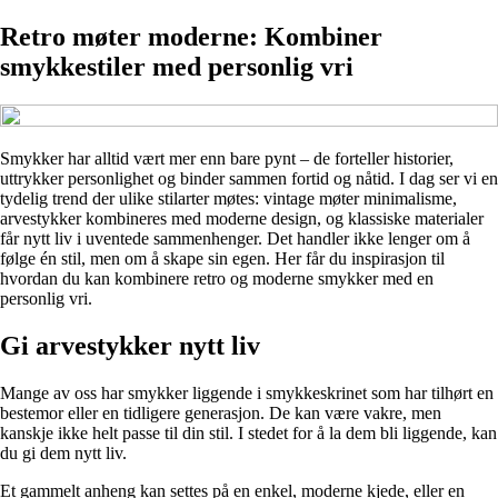
Retro møter moderne: Kombiner
smykkestiler med personlig vri
Smykker har alltid vært mer enn bare pynt – de forteller historier,
uttrykker personlighet og binder sammen fortid og nåtid. I dag ser vi en
tydelig trend der ulike stilarter møtes: vintage møter minimalisme,
arvestykker kombineres med moderne design, og klassiske materialer
får nytt liv i uventede sammenhenger. Det handler ikke lenger om å
følge én stil, men om å skape sin egen. Her får du inspirasjon til
hvordan du kan kombinere retro og moderne smykker med en
personlig vri.
Gi arvestykker nytt liv
Mange av oss har smykker liggende i smykkeskrinet som har tilhørt en
bestemor eller en tidligere generasjon. De kan være vakre, men
kanskje ikke helt passe til din stil. I stedet for å la dem bli liggende, kan
du gi dem nytt liv.
Et gammelt anheng kan settes på en enkel, moderne kjede, eller en