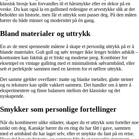
klassisk brosje kan forvandles til et hårsmykke eller en dekor på en
veske. Du kan også la en gullsmed redesigne et arvestykke slik at det
beholder sin historie, men får et uttrykk som passer deg. På den måten
bærer du både minner og modernitet på én gang.
Bland materialer og uttrykk
En av de mest spennende måtene å skape et personlig uttrykk på er å
blande materialer. Gult gull og sølv trenger ikke lenger holdes adskilt –
kontrasten kan faktisk gi et friskt og moderne preg. Kombiner for
eksempel en vintage gullring med et minimalistisk sølvarmbånd, eller
sett et perlekjede sammen med en lærrem for et røffere uttrykk.
Det samme gjelder overflater: matte og blanke metaller, glatte steiner
og ru teksturer kan spille vakkert sammen. Det handler om å tørre å
eksperimentere og finne balansen mellom det klassiske og det
nyskapende.
Smykker som personlige fortellinger
Når du kombinerer ulike stilarter, skaper du et uttrykk som forteller noe
unikt om deg. Kanskje bærer du en ring du har fått i gave, sammen
med et armbånd du har laget selv, eller et smykke du fant på en reise.