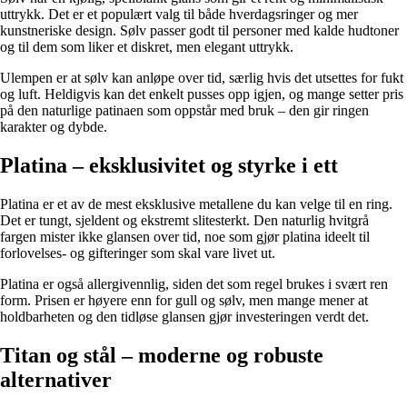
uttrykk. Det er et populært valg til både hverdagsringer og mer
kunstneriske design. Sølv passer godt til personer med kalde hudtoner
og til dem som liker et diskret, men elegant uttrykk.
Ulempen er at sølv kan anløpe over tid, særlig hvis det utsettes for fukt
og luft. Heldigvis kan det enkelt pusses opp igjen, og mange setter pris
på den naturlige patinaen som oppstår med bruk – den gir ringen
karakter og dybde.
Platina – eksklusivitet og styrke i ett
Platina er et av de mest eksklusive metallene du kan velge til en ring.
Det er tungt, sjeldent og ekstremt slitesterkt. Den naturlig hvitgrå
fargen mister ikke glansen over tid, noe som gjør platina ideelt til
forlovelses- og gifteringer som skal vare livet ut.
Platina er også allergivennlig, siden det som regel brukes i svært ren
form. Prisen er høyere enn for gull og sølv, men mange mener at
holdbarheten og den tidløse glansen gjør investeringen verdt det.
Titan og stål – moderne og robuste
alternativer