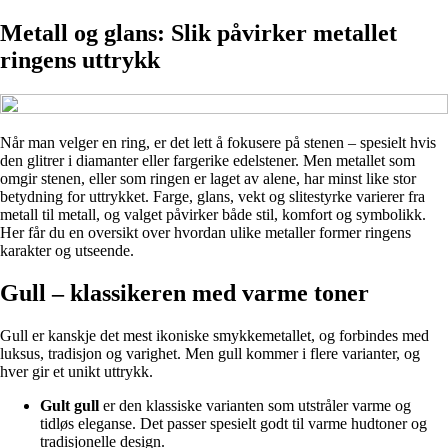
Metall og glans: Slik påvirker metallet
ringens uttrykk
Når man velger en ring, er det lett å fokusere på stenen – spesielt hvis
den glitrer i diamanter eller fargerike edelstener. Men metallet som
omgir stenen, eller som ringen er laget av alene, har minst like stor
betydning for uttrykket. Farge, glans, vekt og slitestyrke varierer fra
metall til metall, og valget påvirker både stil, komfort og symbolikk.
Her får du en oversikt over hvordan ulike metaller former ringens
karakter og utseende.
Gull – klassikeren med varme toner
Gull er kanskje det mest ikoniske smykkemetallet, og forbindes med
luksus, tradisjon og varighet. Men gull kommer i flere varianter, og
hver gir et unikt uttrykk.
Gult gull
er den klassiske varianten som utstråler varme og
tidløs eleganse. Det passer spesielt godt til varme hudtoner og
tradisjonelle design.