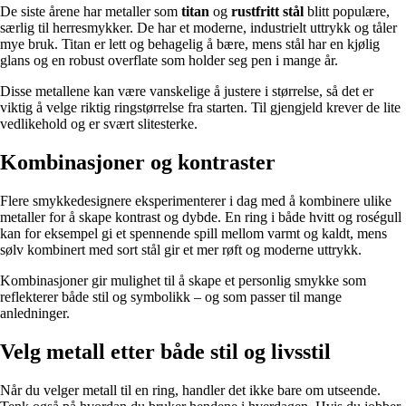
De siste årene har metaller som
titan
og
rustfritt stål
blitt populære,
særlig til herresmykker. De har et moderne, industrielt uttrykk og tåler
mye bruk. Titan er lett og behagelig å bære, mens stål har en kjølig
glans og en robust overflate som holder seg pen i mange år.
Disse metallene kan være vanskelige å justere i størrelse, så det er
viktig å velge riktig ringstørrelse fra starten. Til gjengjeld krever de lite
vedlikehold og er svært slitesterke.
Kombinasjoner og kontraster
Flere smykkedesignere eksperimenterer i dag med å kombinere ulike
metaller for å skape kontrast og dybde. En ring i både hvitt og roségull
kan for eksempel gi et spennende spill mellom varmt og kaldt, mens
sølv kombinert med sort stål gir et mer røft og moderne uttrykk.
Kombinasjoner gir mulighet til å skape et personlig smykke som
reflekterer både stil og symbolikk – og som passer til mange
anledninger.
Velg metall etter både stil og livsstil
Når du velger metall til en ring, handler det ikke bare om utseende.