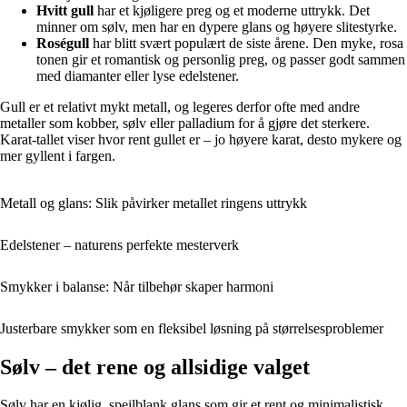
Hvitt gull
har et kjøligere preg og et moderne uttrykk. Det
minner om sølv, men har en dypere glans og høyere slitestyrke.
Roségull
har blitt svært populært de siste årene. Den myke, rosa
tonen gir et romantisk og personlig preg, og passer godt sammen
med diamanter eller lyse edelstener.
Gull er et relativt mykt metall, og legeres derfor ofte med andre
metaller som kobber, sølv eller palladium for å gjøre det sterkere.
Karat-tallet viser hvor rent gullet er – jo høyere karat, desto mykere og
mer gyllent i fargen.
Metall og glans: Slik påvirker metallet ringens uttrykk
Edelstener – naturens perfekte mesterverk
Smykker i balanse: Når tilbehør skaper harmoni
Justerbare smykker som en fleksibel løsning på størrelsesproblemer
Sølv – det rene og allsidige valget
Sølv har en kjølig, speilblank glans som gir et rent og minimalistisk