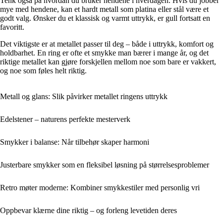
Tenk også på hvordan du bruker hendene i hverdagen. Hvis du jobber
mye med hendene, kan et hardt metall som platina eller stål være et
godt valg. Ønsker du et klassisk og varmt uttrykk, er gull fortsatt en
favoritt.
Det viktigste er at metallet passer til deg – både i uttrykk, komfort og
holdbarhet. En ring er ofte et smykke man bærer i mange år, og det
riktige metallet kan gjøre forskjellen mellom noe som bare er vakkert,
og noe som føles helt riktig.
Metall og glans: Slik påvirker metallet ringens uttrykk
Edelstener – naturens perfekte mesterverk
Smykker i balanse: Når tilbehør skaper harmoni
Justerbare smykker som en fleksibel løsning på størrelsesproblemer
Retro møter moderne: Kombiner smykkestiler med personlig vri
Oppbevar klærne dine riktig – og forleng levetiden deres