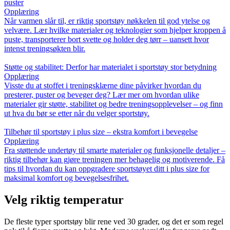
puster
Opplæring
Når varmen slår til, er riktig sportstøy nøkkelen til god ytelse og
velvære. Lær hvilke materialer og teknologier som hjelper kroppen å
puste, transporterer bort svette og holder deg tørr – uansett hvor
intenst treningsøkten blir.
Støtte og stabilitet: Derfor har materialet i sportstøy stor betydning
Opplæring
Visste du at stoffet i treningsklærne dine påvirker hvordan du
presterer, puster og beveger deg? Lær mer om hvordan ulike
materialer gir støtte, stabilitet og bedre treningsopplevelser – og finn
ut hva du bør se etter når du velger sportstøy.
Tilbehør til sportstøy i plus size – ekstra komfort i bevegelse
Opplæring
Fra støttende undertøy til smarte materialer og funksjonelle detaljer –
riktig tilbehør kan gjøre treningen mer behagelig og motiverende. Få
tips til hvordan du kan oppgradere sportstøyet ditt i plus size for
maksimal komfort og bevegelsesfrihet.
Velg riktig temperatur
De fleste typer sportstøy blir rene ved 30 grader, og det er som regel