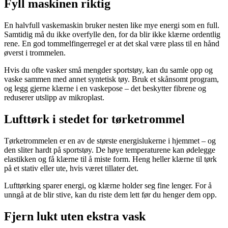
Fyll maskinen riktig
En halvfull vaskemaskin bruker nesten like mye energi som en full.
Samtidig må du ikke overfylle den, for da blir ikke klærne ordentlig
rene. En god tommelfingerregel er at det skal være plass til en hånd
øverst i trommelen.
Hvis du ofte vasker små mengder sportstøy, kan du samle opp og
vaske sammen med annet syntetisk tøy. Bruk et skånsomt program,
og legg gjerne klærne i en vaskepose – det beskytter fibrene og
reduserer utslipp av mikroplast.
Lufttørk i stedet for tørketrommel
Tørketrommelen er en av de største energislukerne i hjemmet – og
den sliter hardt på sportstøy. De høye temperaturene kan ødelegge
elastikken og få klærne til å miste form. Heng heller klærne til tørk
på et stativ eller ute, hvis været tillater det.
Lufttørking sparer energi, og klærne holder seg fine lenger. For å
unngå at de blir stive, kan du riste dem lett før du henger dem opp.
Fjern lukt uten ekstra vask