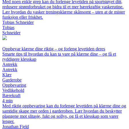
Med noen enkle grep kan du forlenge levetiden på sportstøyet ditt,
redusere strømforbruket og bidra til et mer bærekraftig vaskerutine.
Lær hvordan du vasker treningsklærne skånsomt – uten at de mister
funksjon eller friskhet.
Tobias Schneider
Tobias
Schneider
Oppbevar klærne dine riktig – og forleng levetiden deres
Smarte tips til hvordan du kan ta vare på klærne dine – og få et
ryddigere klesskap
Antrekk
Antrekk
Klær
Garderobe
Oppbevaring
Vedlikehold
Bærekraft
4 min
Med riktig oppbevaring kan du forlenge levetiden på klærne dine og
samtidig skape mer orden i garderoben. Lær hvordan du beskytter
plaggene mot slitasje, fukt og sollys, og få et klesskap som varer
lenger.
Jonathan Fjeld