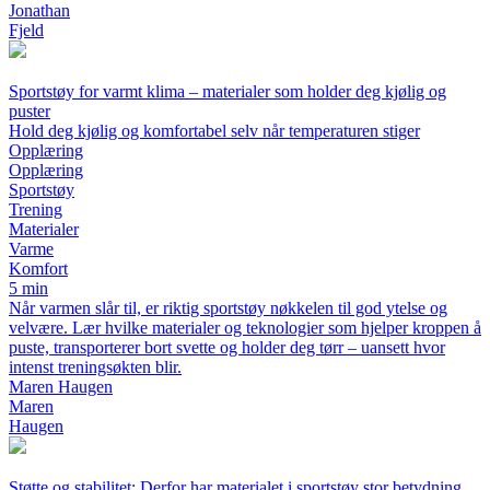
Jonathan
Fjeld
Sportstøy for varmt klima – materialer som holder deg kjølig og
puster
Hold deg kjølig og komfortabel selv når temperaturen stiger
Opplæring
Opplæring
Sportstøy
Trening
Materialer
Varme
Komfort
5 min
Når varmen slår til, er riktig sportstøy nøkkelen til god ytelse og
velvære. Lær hvilke materialer og teknologier som hjelper kroppen å
puste, transporterer bort svette og holder deg tørr – uansett hvor
intenst treningsøkten blir.
Maren Haugen
Maren
Haugen
Støtte og stabilitet: Derfor har materialet i sportstøy stor betydning