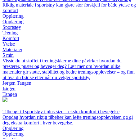
Riktig materiale i sportstøy kan gjøre stor forskjell for både ytelse og
komfort
Opplæring
Opplæring
Sportstøy
Trening
Komfort
Ytelse
Materialer
5 min
Visste du at stoffet i treningsklærne dine påvirker hvordan du
presterer, puster og beveger deg? Lær mer om hvordan ulike
materialer gir støtte, stabilitet og bedre treningsopplevelser – og finn
ut hva du bør se etter når du velger sportstøy.
Jørgen Tangen
Jørgen
Tangen
Tilbehør til sportstøy i plus size – ekstra komfort i bevegelse
Oppdag hvordan riktig tilbehør kan løfte treningsopplevelsen og gi
deg ekstra komfort i hver bevegelse.
Opplæring
Opplæring