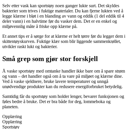
Selv etter vask kan sportstøy noen ganger lukte surt. Det skyldes
bakterier som trives i fuktige materialer. Du kan fjerne lukten ved å
legge klærne i bløt i en blanding av vann og eddik (1 del eddik til 4
deler vann) i en halvtime før du vasker dem. Det er en enkel og
miljøvennlig måte å friske opp klærne på.
Et annet tips er å sørge for at klærne er helt tørre før du legger dem i
skittentøyskurven. Fuktige klær som blir liggende sammenkrøllet,
utvikler raskt lukt og bakterier.
Små grep som gjør stor forskjell
Å vaske sportstøy med omtanke handler ikke bare om å spare strøm
og vann – det handler også om å ta vare på miljøet og klærne dine.
Ved å vaske sjeldnere, bruke lavere temperaturer og unngå
unødvendige produkter kan du redusere energiforbruket betydelig.
Samtidig får du sportstøy som holder lenger, bevarer funksjonen og
føles bedre å bruke. Det er bra både for deg, lommeboka og
planeten.
Opplæring
Opplæring
Sportstøy