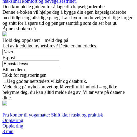
maksimal komfort og bevegelsesfrihet.
Den komplette guiden for å lage din kapselgarderobe
Denne e-boken vil hjelpe deg å bygge din egen kapselgarderobe
med tidløse og allsidige plagg. Lær hvordan du velger riktige farger
og snitt for å spare tid og penger samtidig som du ser bra ut.
Åpne e-boken nå
Hold deg oppdatert – meld deg på
Lei av kjedelige nyhetsbrev? Dette er annerledes.
E-post
Bli medlem
Takk for registreringen
Jeg godtar nettstedets vilkår og databruk.
Meld deg på nyhetsbrevet og få verdifullt innhold – og ikke
bekymre deg, du kan alltid melde deg av. Vi tar vare på dataene
dine.
Fra kontor til yogamatte: Skift klær raskt og praktisk
Opplæring
Opplæring
3 min