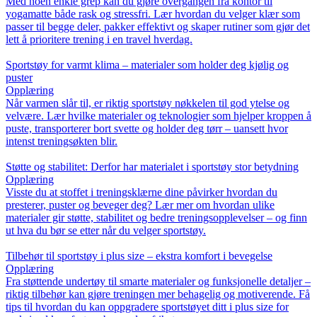
Med noen enkle grep kan du gjøre overgangen fra kontor til
yogamatte både rask og stressfri. Lær hvordan du velger klær som
passer til begge deler, pakker effektivt og skaper rutiner som gjør det
lett å prioritere trening i en travel hverdag.
Sportstøy for varmt klima – materialer som holder deg kjølig og
puster
Opplæring
Når varmen slår til, er riktig sportstøy nøkkelen til god ytelse og
velvære. Lær hvilke materialer og teknologier som hjelper kroppen å
puste, transporterer bort svette og holder deg tørr – uansett hvor
intenst treningsøkten blir.
Støtte og stabilitet: Derfor har materialet i sportstøy stor betydning
Opplæring
Visste du at stoffet i treningsklærne dine påvirker hvordan du
presterer, puster og beveger deg? Lær mer om hvordan ulike
materialer gir støtte, stabilitet og bedre treningsopplevelser – og finn
ut hva du bør se etter når du velger sportstøy.
Tilbehør til sportstøy i plus size – ekstra komfort i bevegelse
Opplæring
Fra støttende undertøy til smarte materialer og funksjonelle detaljer –
riktig tilbehør kan gjøre treningen mer behagelig og motiverende. Få
tips til hvordan du kan oppgradere sportstøyet ditt i plus size for