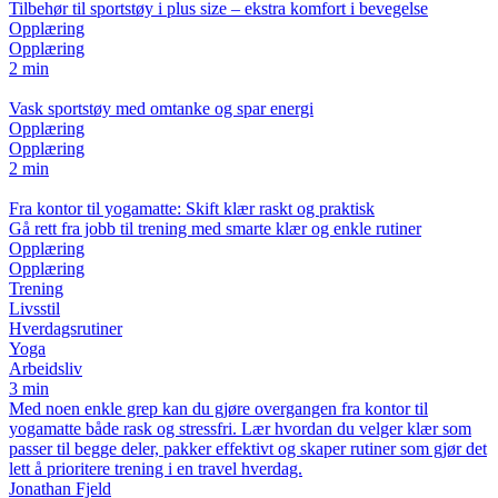
Tilbehør til sportstøy i plus size – ekstra komfort i bevegelse
Opplæring
Opplæring
2 min
Vask sportstøy med omtanke og spar energi
Opplæring
Opplæring
2 min
Fra kontor til yogamatte: Skift klær raskt og praktisk
Gå rett fra jobb til trening med smarte klær og enkle rutiner
Opplæring
Opplæring
Trening
Livsstil
Hverdagsrutiner
Yoga
Arbeidsliv
3 min
Med noen enkle grep kan du gjøre overgangen fra kontor til
yogamatte både rask og stressfri. Lær hvordan du velger klær som
passer til begge deler, pakker effektivt og skaper rutiner som gjør det
lett å prioritere trening i en travel hverdag.
Jonathan Fjeld