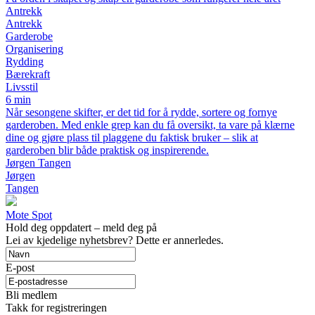
Antrekk
Antrekk
Garderobe
Organisering
Rydding
Bærekraft
Livsstil
6 min
Når sesongene skifter, er det tid for å rydde, sortere og fornye
garderoben. Med enkle grep kan du få oversikt, ta vare på klærne
dine og gjøre plass til plaggene du faktisk bruker – slik at
garderoben blir både praktisk og inspirerende.
Jørgen Tangen
Jørgen
Tangen
Mote Spot
Hold deg oppdatert – meld deg på
Lei av kjedelige nyhetsbrev? Dette er annerledes.
E-post
Bli medlem
Takk for registreringen