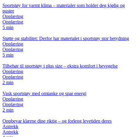
Sportstøy for varmt klima – materialer som holder deg kjølig og
puster
Opplæring
Opplæring
5 min
Støtte og stabilitet: Derfor har materialet i sportstøy stor betydning
Opplæring
Opplæring
5 min
Tilbehør til sportstøy i plus size – ekstra komfort i bevegelse
Opplæring
Opplæring
2 min
Vask sportstøy med omtanke og spar energi
Opplæring
Opplæring
2 min
Oppbevar klærne dine riktig – og forleng levetiden deres
Antrekk
Antrekk