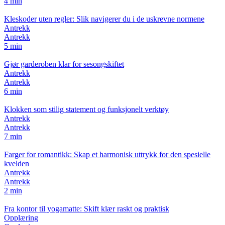
4 min
Kleskoder uten regler: Slik navigerer du i de uskrevne normene
Antrekk
Antrekk
5 min
Gjør garderoben klar for sesongskiftet
Antrekk
Antrekk
6 min
Klokken som stilig statement og funksjonelt verktøy
Antrekk
Antrekk
7 min
Farger for romantikk: Skap et harmonisk uttrykk for den spesielle
kvelden
Antrekk
Antrekk
2 min
Fra kontor til yogamatte: Skift klær raskt og praktisk
Opplæring