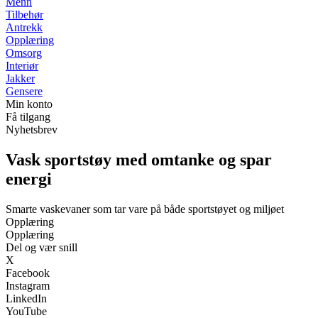
Menn
Tilbehør
Antrekk
Opplæring
Omsorg
Interiør
Jakker
Gensere
Min konto
Få tilgang
Nyhetsbrev
Vask sportstøy med omtanke og spar
energi
Smarte vaskevaner som tar vare på både sportstøyet og miljøet
Opplæring
Opplæring
Del og vær snill
X
Facebook
Instagram
LinkedIn
YouTube