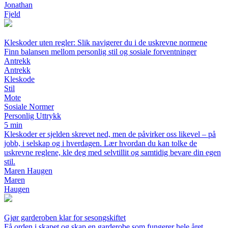
Jonathan
Fjeld
Kleskoder uten regler: Slik navigerer du i de uskrevne normene
Finn balansen mellom personlig stil og sosiale forventninger
Antrekk
Antrekk
Kleskode
Stil
Mote
Sosiale Normer
Personlig Uttrykk
5 min
Kleskoder er sjelden skrevet ned, men de påvirker oss likevel – på
jobb, i selskap og i hverdagen. Lær hvordan du kan tolke de
uskrevne reglene, kle deg med selvtillit og samtidig bevare din egen
stil.
Maren Haugen
Maren
Haugen
Gjør garderoben klar for sesongskiftet
Få orden i skapet og skap en garderobe som fungerer hele året