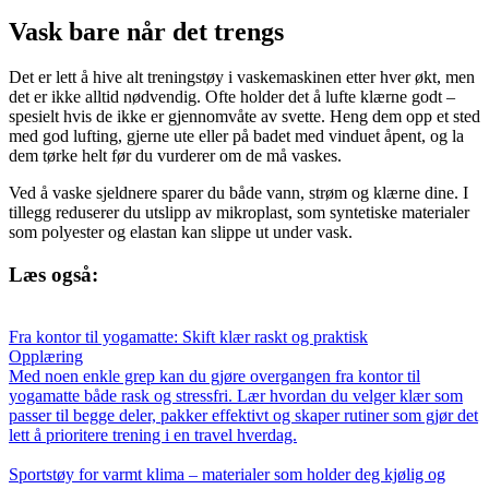
Vask bare når det trengs
Det er lett å hive alt treningstøy i vaskemaskinen etter hver økt, men
det er ikke alltid nødvendig. Ofte holder det å lufte klærne godt –
spesielt hvis de ikke er gjennomvåte av svette. Heng dem opp et sted
med god lufting, gjerne ute eller på badet med vinduet åpent, og la
dem tørke helt før du vurderer om de må vaskes.
Ved å vaske sjeldnere sparer du både vann, strøm og klærne dine. I
tillegg reduserer du utslipp av mikroplast, som syntetiske materialer
som polyester og elastan kan slippe ut under vask.
Læs også:
Fra kontor til yogamatte: Skift klær raskt og praktisk
Opplæring
Med noen enkle grep kan du gjøre overgangen fra kontor til
yogamatte både rask og stressfri. Lær hvordan du velger klær som
passer til begge deler, pakker effektivt og skaper rutiner som gjør det
lett å prioritere trening i en travel hverdag.
Sportstøy for varmt klima – materialer som holder deg kjølig og