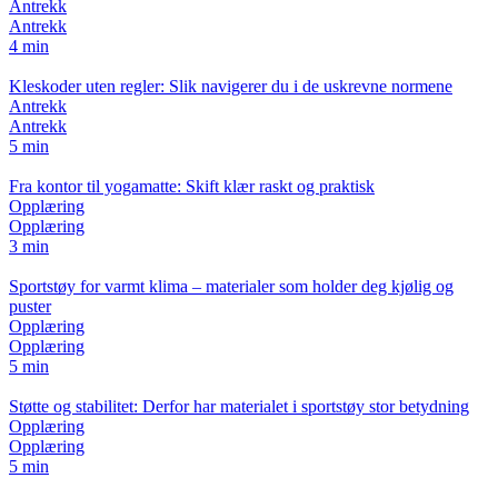
Antrekk
Antrekk
4 min
Kleskoder uten regler: Slik navigerer du i de uskrevne normene
Antrekk
Antrekk
5 min
Fra kontor til yogamatte: Skift klær raskt og praktisk
Opplæring
Opplæring
3 min
Sportstøy for varmt klima – materialer som holder deg kjølig og
puster
Opplæring
Opplæring
5 min
Støtte og stabilitet: Derfor har materialet i sportstøy stor betydning
Opplæring
Opplæring
5 min