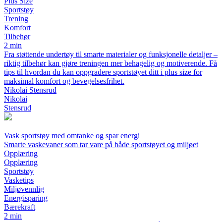
Plus Size
Sportstøy
Trening
Komfort
Tilbehør
2 min
Fra støttende undertøy til smarte materialer og funksjonelle detaljer –
riktig tilbehør kan gjøre treningen mer behagelig og motiverende. Få
tips til hvordan du kan oppgradere sportstøyet ditt i plus size for
maksimal komfort og bevegelsesfrihet.
Nikolai Stensrud
Nikolai
Stensrud
Vask sportstøy med omtanke og spar energi
Smarte vaskevaner som tar vare på både sportstøyet og miljøet
Opplæring
Opplæring
Sportstøy
Vasketips
Miljøvennlig
Energisparing
Bærekraft
2 min