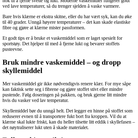
nok til å fjerne svette og lukt. Moderne vaskemidler fungerer godt
ved lave temperaturer, så du trenger sjelden å vaske varmere.
Bare hvis klærne er ekstra skitne, eller du har vært syk, kan du øke
til 40 grader. Unngå høyere temperaturer – det kan skade elastiske
fibre og gjøre at klærne mister passformen.
Et godt tips er å bruke et vaskemiddel som er laget spesielt for
sportstøy. Det hjelper til med å fjerne lukt og bevarer stoffets
pusteevne.
Bruk mindre vaskemiddel – og dropp
skyllemiddel
Mer vaskemiddel gir ikke nødvendigvis renere klær. For mye såpe
kan faktisk sette seg i fibrene og gjøre stoffet stivt eller mindre
pustende. Følg doseringen på pakken, og bruk gjerne litt mindre
hvis du vasker ved lav temperatur.
Skyllemiddel bør du unngå helt. Det legger en hinne på stoffet som
reduserer evnen til å transportere fukt bort fra kroppen. Vil du at
klærne skal lukte friskt, kan du heller tilsette litt eddik i skyllefasen –
det nøytraliserer lukt uten å skade materialet.