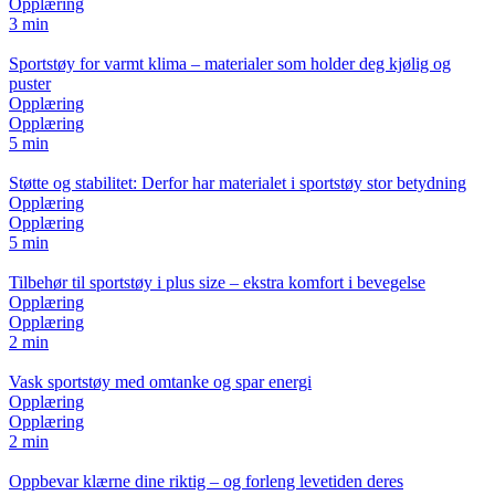
Opplæring
3 min
Sportstøy for varmt klima – materialer som holder deg kjølig og
puster
Opplæring
Opplæring
5 min
Støtte og stabilitet: Derfor har materialet i sportstøy stor betydning
Opplæring
Opplæring
5 min
Tilbehør til sportstøy i plus size – ekstra komfort i bevegelse
Opplæring
Opplæring
2 min
Vask sportstøy med omtanke og spar energi
Opplæring
Opplæring
2 min
Oppbevar klærne dine riktig – og forleng levetiden deres