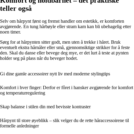
Komfort og holdbarhet – det praktiske
teller også
Selv om hårpynt først og fremst handler om estetikk, er komforten
avgjørende. En tung hårbøyle eller stram kam kan bli ubehagelig etter
noen timer.
Sørg for at hårpynten sitter godt, men uten å trekke i håret. Bruk
eventuelt ekstra hårnåler eller små, gjennomsiktige strikker for å feste
den. Skal du danse eller bevege deg mye, er det lurt å teste at pynten
holder seg på plass når du beveger hodet.
Gi dine gamle accessoirer nytt liv med moderne stylingtips
Komfort i hver finger: Derfor er fôret i hansker avgjørende for komfort
og temperaturregulering
Skap balanse i stilen din med bevisste kontraster
Hårpynt til store øyeblikk – slik velger du de rette håraccessoirene til
formelle anledninger