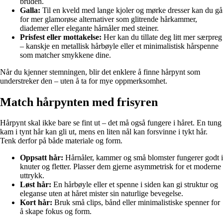
bruden.
Galla:
Til en kveld med lange kjoler og mørke dresser kan du gå
for mer glamorøse alternativer som glitrende hårkammer,
diademer eller elegante hårnåler med steiner.
Prisfest eller mottakelse:
Her kan du tillate deg litt mer særpreg
– kanskje en metallisk hårbøyle eller et minimalistisk hårspenne
som matcher smykkene dine.
Når du kjenner stemningen, blir det enklere å finne hårpynt som
understreker den – uten å ta for mye oppmerksomhet.
Match hårpynten med frisyren
Hårpynt skal ikke bare se fint ut – det må også fungere i håret. En tung
kam i tynt hår kan gli ut, mens en liten nål kan forsvinne i tykt hår.
Tenk derfor på både materiale og form.
Oppsatt hår:
Hårnåler, kammer og små blomster fungerer godt i
knuter og fletter. Plasser dem gjerne asymmetrisk for et moderne
uttrykk.
Løst hår:
En hårbøyle eller et spenne i siden kan gi struktur og
eleganse uten at håret mister sin naturlige bevegelse.
Kort hår:
Bruk små clips, bånd eller minimalistiske spenner for
å skape fokus og form.