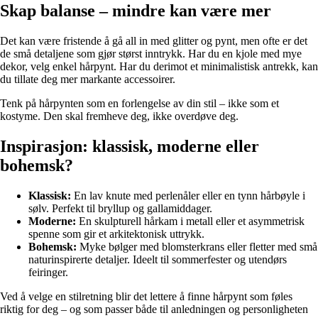
Skap balanse – mindre kan være mer
Det kan være fristende å gå all in med glitter og pynt, men ofte er det
de små detaljene som gjør størst inntrykk. Har du en kjole med mye
dekor, velg enkel hårpynt. Har du derimot et minimalistisk antrekk, kan
du tillate deg mer markante accessoirer.
Tenk på hårpynten som en forlengelse av din stil – ikke som et
kostyme. Den skal fremheve deg, ikke overdøve deg.
Inspirasjon: klassisk, moderne eller
bohemsk?
Klassisk:
En lav knute med perlenåler eller en tynn hårbøyle i
sølv. Perfekt til bryllup og gallamiddager.
Moderne:
En skulpturell hårkam i metall eller et asymmetrisk
spenne som gir et arkitektonisk uttrykk.
Bohemsk:
Myke bølger med blomsterkrans eller fletter med små
naturinspirerte detaljer. Ideelt til sommerfester og utendørs
feiringer.
Ved å velge en stilretning blir det lettere å finne hårpynt som føles
riktig for deg – og som passer både til anledningen og personligheten