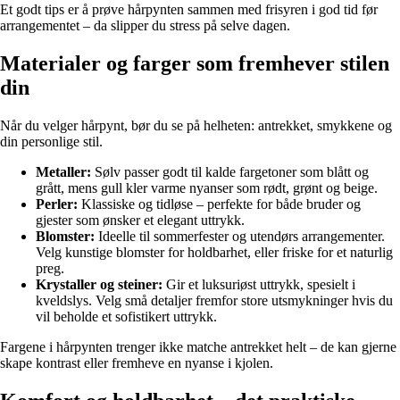
Et godt tips er å prøve hårpynten sammen med frisyren i god tid før
arrangementet – da slipper du stress på selve dagen.
Materialer og farger som fremhever stilen
din
Når du velger hårpynt, bør du se på helheten: antrekket, smykkene og
din personlige stil.
Metaller:
Sølv passer godt til kalde fargetoner som blått og
grått, mens gull kler varme nyanser som rødt, grønt og beige.
Perler:
Klassiske og tidløse – perfekte for både bruder og
gjester som ønsker et elegant uttrykk.
Blomster:
Ideelle til sommerfester og utendørs arrangementer.
Velg kunstige blomster for holdbarhet, eller friske for et naturlig
preg.
Krystaller og steiner:
Gir et luksuriøst uttrykk, spesielt i
kveldslys. Velg små detaljer fremfor store utsmykninger hvis du
vil beholde et sofistikert uttrykk.
Fargene i hårpynten trenger ikke matche antrekket helt – de kan gjerne
skape kontrast eller fremheve en nyanse i kjolen.