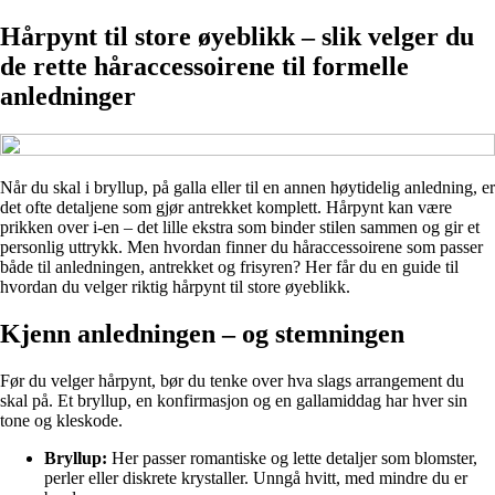
Hårpynt til store øyeblikk – slik velger du
de rette håraccessoirene til formelle
anledninger
Når du skal i bryllup, på galla eller til en annen høytidelig anledning, er
det ofte detaljene som gjør antrekket komplett. Hårpynt kan være
prikken over i-en – det lille ekstra som binder stilen sammen og gir et
personlig uttrykk. Men hvordan finner du håraccessoirene som passer
både til anledningen, antrekket og frisyren? Her får du en guide til
hvordan du velger riktig hårpynt til store øyeblikk.
Kjenn anledningen – og stemningen
Før du velger hårpynt, bør du tenke over hva slags arrangement du
skal på. Et bryllup, en konfirmasjon og en gallamiddag har hver sin
tone og kleskode.
Bryllup:
Her passer romantiske og lette detaljer som blomster,
perler eller diskrete krystaller. Unngå hvitt, med mindre du er