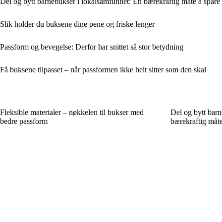
Del og bytt barnebukser i lokalsamfunnet: En bærekraftig måte å spare
Slik holder du buksene dine pene og friske lenger
Passform og bevegelse: Derfor har snittet så stor betydning
Få buksene tilpasset – når passformen ikke helt sitter som den skal
Fleksible materialer – nøkkelen til bukser med
Del og bytt barn
bedre passform
bærekraftig måte