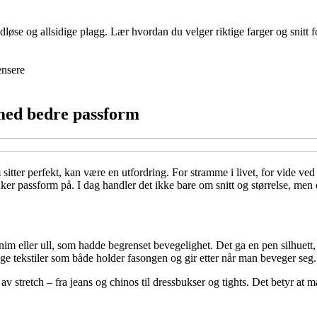
se og allsidige plagg. Lær hvordan du velger riktige farger og snitt fo
nsere
 med bedre passform
sitter perfekt, kan være en utfordring. For stramme i livet, for vide ved
tenker passform på. I dag handler det ikke bare om snitt og størrelse, m
enim eller ull, som hadde begrenset bevegelighet. Det ga en pen silhuet
age tekstiler som både holder fasongen og gir etter når man beveger seg.
v stretch – fra jeans og chinos til dressbukser og tights. Det betyr at m