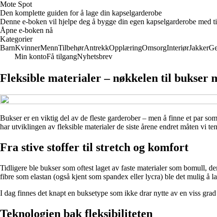
Mote Spot
Den komplette guiden for å lage din kapselgarderobe
Denne e-boken vil hjelpe deg å bygge din egen kapselgarderobe med tidlø
Åpne e-boken nå
Kategorier
Barn
Kvinner
Menn
Tilbehør
Antrekk
Opplæring
Omsorg
Interiør
Jakker
Ge
Min konto
Få tilgang
Nyhetsbrev
Fleksible materialer – nøkkelen til bukser
Bukser er en viktig del av de fleste garderober – men å finne et par som 
har utviklingen av fleksible materialer de siste årene endret måten vi 
Fra stive stoffer til stretch og komfort
Tidligere ble bukser som oftest laget av faste materialer som bomull, d
fibre som elastan (også kjent som spandex eller lycra) ble det mulig å l
I dag finnes det knapt en buksetype som ikke drar nytte av en viss grad a
Teknologien bak fleksibiliteten