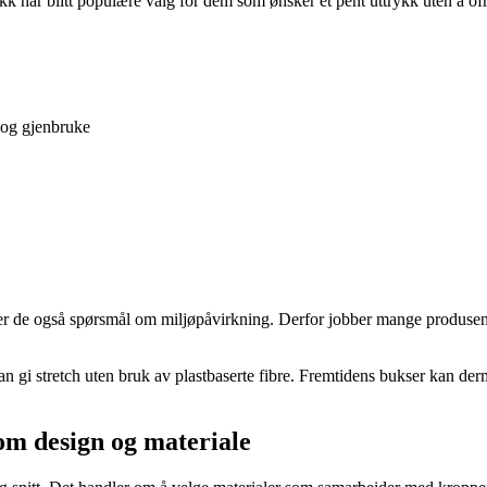
kk har blitt populære valg for dem som ønsker et pent uttrykk uten å ofr
 og gjenbruke
ser de også spørsmål om miljøpåvirkning. Derfor jobber mange produsent
 gi stretch uten bruk av plastbaserte fibre. Fremtidens bukser kan derme
om design og materiale