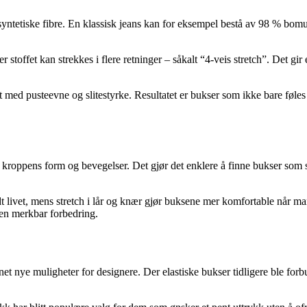
ntetiske fibre. En klassisk jeans kan for eksempel bestå av 98 % bomull
offet kan strekkes i flere retninger – såkalt “4-veis stretch”. Det gir e
et med pusteevne og slitestyrke. Resultatet er bukser som ikke bare fø
eg kroppens form og bevegelser. Det gjør det enklere å finne bukser som s
t livet, mens stretch i lår og knær gjør buksene mer komfortable når ma
e en merkbar forbedring.
net nye muligheter for designere. Der elastiske bukser tidligere ble fo