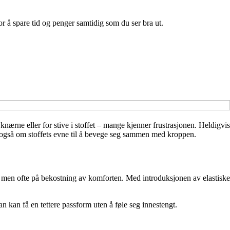
r å spare tid og penger samtidig som du ser bra ut.
 knærne eller for stive i stoffet – mange kjenner frustrasjonen. Heldigvis
en også om stoffets evne til å bevege seg sammen med kroppen.
t, men ofte på bekostning av komforten. Med introduksjonen av elastiske
an kan få en tettere passform uten å føle seg innestengt.