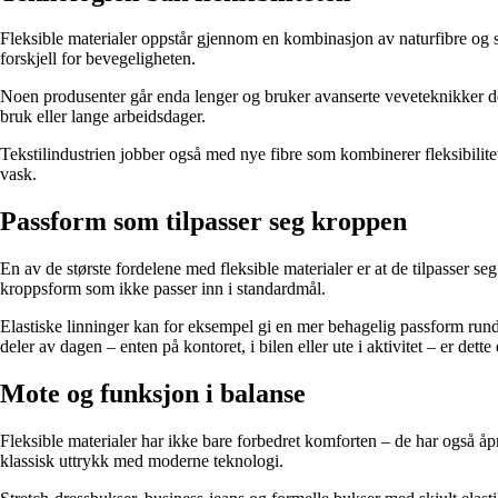
Fleksible materialer oppstår gjennom en kombinasjon av naturfibre og sy
forskjell for bevegeligheten.
Noen produsenter går enda lenger og bruker avanserte veveteknikker der st
bruk eller lange arbeidsdager.
Tekstilindustrien jobber også med nye fibre som kombinerer fleksibilit
vask.
Passform som tilpasser seg kroppen
En av de største fordelene med fleksible materialer er at de tilpasser s
kroppsform som ikke passer inn i standardmål.
Elastiske linninger kan for eksempel gi en mer behagelig passform rund
deler av dagen – enten på kontoret, i bilen eller ute i aktivitet – er dett
Mote og funksjon i balanse
Fleksible materialer har ikke bare forbedret komforten – de har også åp
klassisk uttrykk med moderne teknologi.