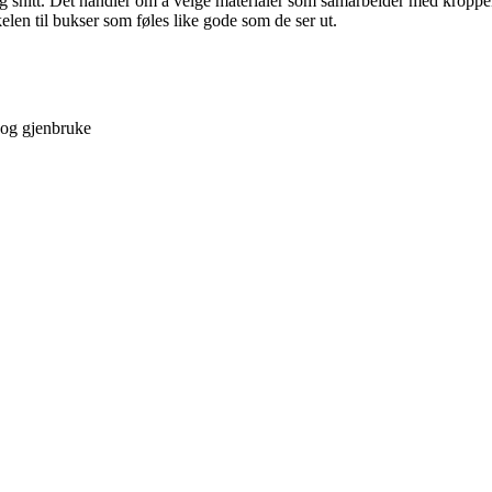
snitt. Det handler om å velge materialer som samarbeider med kroppen i 
elen til bukser som føles like gode som de ser ut.
 og gjenbruke