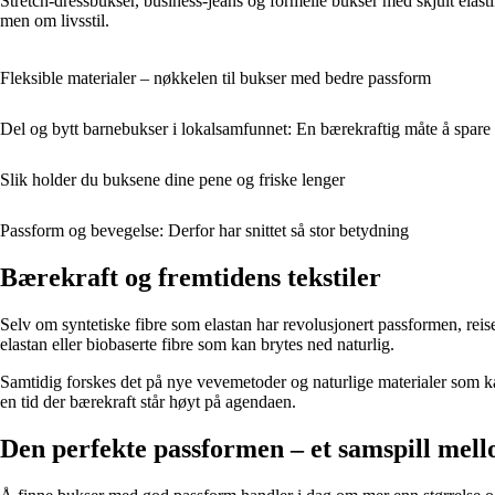
Stretch-dressbukser, business-jeans og formelle bukser med skjult elasti
men om livsstil.
Fleksible materialer – nøkkelen til bukser med bedre passform
Del og bytt barnebukser i lokalsamfunnet: En bærekraftig måte å spare
Slik holder du buksene dine pene og friske lenger
Passform og bevegelse: Derfor har snittet så stor betydning
Bærekraft og fremtidens tekstiler
Selv om syntetiske fibre som elastan har revolusjonert passformen, rei
elastan eller biobaserte fibre som kan brytes ned naturlig.
Samtidig forskes det på nye vevemetoder og naturlige materialer som kan
en tid der bærekraft står høyt på agendaen.
Den perfekte passformen – et samspill mell