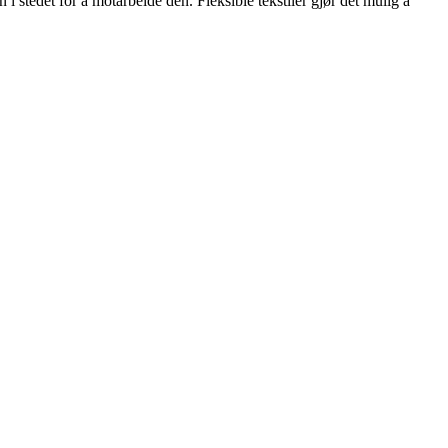
stedet for å motarbeide den. Fleksible tekstiler gjør det mulig å