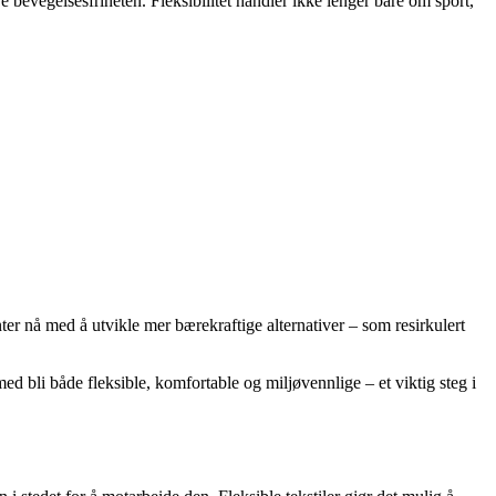
e bevegelsesfriheten. Fleksibilitet handler ikke lenger bare om sport,
er nå med å utvikle mer bærekraftige alternativer – som resirkulert
d bli både fleksible, komfortable og miljøvennlige – et viktig steg i