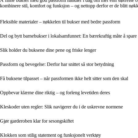
Å finne bukser med god passform handler i dag om mer enn størrelse og 
kombinere stil, komfort og funksjon – og nettopp derfor er de blitt nøkk
Fleksible materialer – nøkkelen til bukser med bedre passform
Del og bytt barnebukser i lokalsamfunnet: En bærekraftig måte å spare
Slik holder du buksene dine pene og friske lenger
Passform og bevegelse: Derfor har snittet så stor betydning
Få buksene tilpasset – når passformen ikke helt sitter som den skal
Oppbevar klærne dine riktig – og forleng levetiden deres
Kleskoder uten regler: Slik navigerer du i de uskrevne normene
Gjør garderoben klar for sesongskiftet
Klokken som stilig statement og funksjonelt verktøy