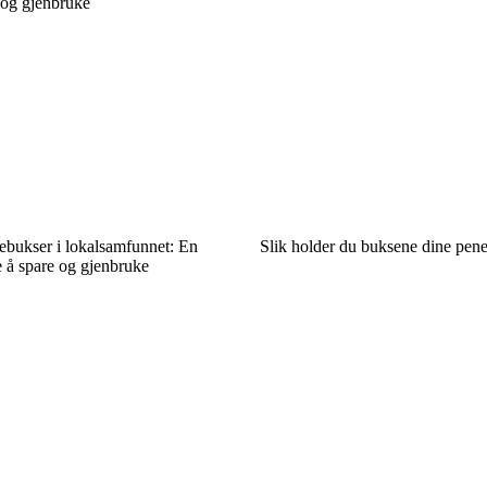
 og gjenbruke
ebukser i lokalsamfunnet: En
Slik holder du buksene dine pene
 å spare og gjenbruke